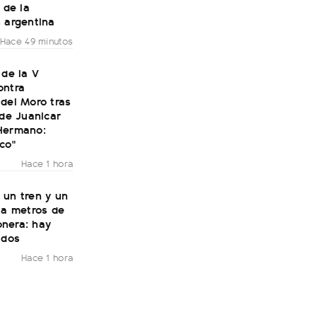
 de la
 argentina
Hace 49 minutos
 de la V
ontra
del Moro tras
 de Juanicar
Hermano:
co"
Hace 1 hora
 un tren y un
 a metros de
nera: hay
idos
Hace 1 hora