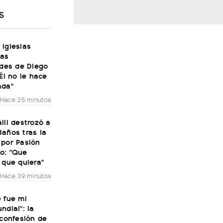
S
Iglesias
las
ades de Diego
"Él no le hace
ada"
Hace 25 minutos
lli destrozó a
años tras la
 por Pasión
o: "Que
 que quiera"
Hace 39 minutos
 fue mi
ndial": la
 confesión de