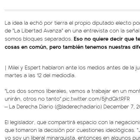
La idea la echó por tierra el propio diputado electo p
de "La Libertad Avanza" en una entrevista con la señal
Eso no quiere decir que 
somos bloques separados.
cosas en común, pero también tenemos nuestras dif
| Milei y Espert hablaron ante los medios antes de la 
martes a las 12 del mediodía.
"Los dos somos liberales, vamos a trabajar en un mo
unirán, otros no tanto".
pic.twitter.com/5jhdQktRFR
— La Derecha Diario (@laderechadiario)
December 7, 2
El legislador, que compartirá espacio con la negacionist
que tomaron la decisión por cuestiones ideológicas. "Jo
yo soy un liberal minarquista, entonces en algunos p