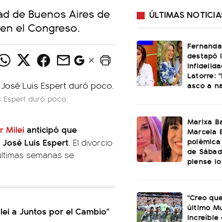
udad de Buenos Aires de
ÚLTIMAS NOTICIA
r en el Congreso.
Fernanda 
destapó 
infidelid
Latorre: 
asco a n
s Espert duró poco.
Marixa Ba
r Milei
anticipó que
Marcela B
polémica
 José Luis Espert
. El divorcio
de Sábad
 últimas semanas se
piense lo
"Creo que
último Mu
lei a Juntos por el Cambio"
increíble