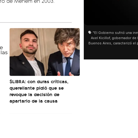
unfo de Menem en 2003.
01:05
01:29
🗣️ "El Gobierno sufrió una inmensa derrota" 🎙️
San Cay
Axel Kicillof, gobernador de la Provincia de
miles de
Buenos Aires, caracterizó el proyecto de Ley
de Buen
de Inviolabilidad de la Propiedad Privada
multitu
como "una lista sábana con temas nefastos"
agua y s
y destacó "la movilización popular". 📌 La
últimos 
declaración fue desde el santuario de San
ser supe
Cayetano, donde también advirtió que "la
sociedad no solo sufre porque no llega sino
$LIBRA: con duras críticas,
que también está endeudada".
querellante pidió que se
revoque la decisión de
apartarlo de la causa