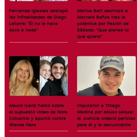
Fernanda Iglesias destapó
Marixa Balli destrozó a
las infidelidades de Diego
Marcela Baños tras la
Latorre: "Él no le hace
polémica por Pasión de
asco a nada"
Sábado: "Que piense lo
que quiera"
Mauro Icardi habló sobre
Imputaron a Thiago
el supuesto video de Nora
Medina por abuso sexual:
Colosimo y apuntó contra
la Justicia ordenó pericias
Wanda Nara
para él y la denunciante