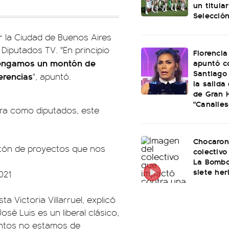
un titular
Selección
or la Ciudad de Buenos Aires
 Diputados TV. "En principio
Florencia
tengamos un montón de
apuntó c
Santiago 
erencias
", apuntó.
la salida
de Gran 
"Canalles
jura como diputados, este
Chocaron
ntón de proyectos que nos
colectivo
La Bombo
siete her
021
a Victoria Villarruel, explicó
sé Luis es un liberal clásico,
untos no estamos de