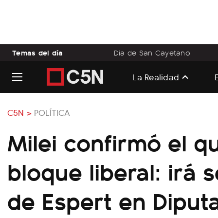
Temas del día
Día de San Cayetano
La Realidad
C5N >
POLÍTICA
Milei confirmó el q
bloque liberal: irá
de Espert en Diput