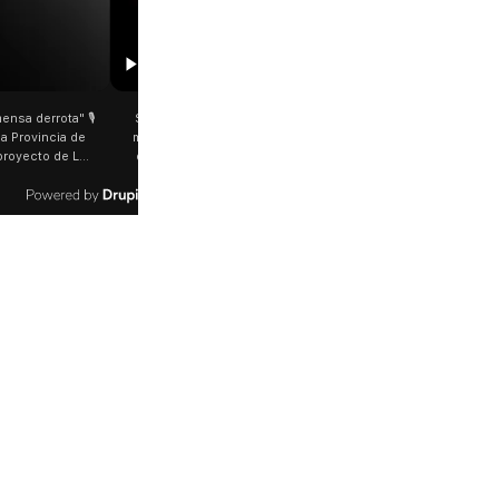
00:29
etano: Jorge García Cuerva juntó a
Rosalía salió a saludar a los fanáticos 
 peregrinos en Liniers El arzobispo
plena Avenida Juan B. Justo Fue luego d
os Aires destacó la fortaleza de la
último show en el Movistar Arena. La
d de peregrinos que acampó bajo el
cantante española bajó del auto que l
oportó las bajas temperaturas de los
trasladaba y varios fanáticos, al darse c
días: "Son dificultades que pudieron
que era ella, corrieron a saludarla. 🎥
radas por la fe". @bernardomagnago
rosalia.arg