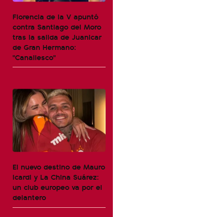
Florencia de la V apuntó
contra Santiago del Moro
tras la salida de Juanicar
de Gran Hermano:
"Canallesco"
El nuevo destino de Mauro
Icardi y La China Suárez:
un club europeo va por el
delantero