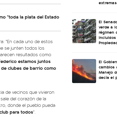
extremas
o "toda la plata del Estado
El Senado
verde a l
régimen 
incluidos
bra: "En cada uno de estos
Propiedad
e se junten todos los
parecen resultados como
 Federico estamos juntos
El Gobier
cambios 
 de clubes de barrio como
Manejo d
decía el 
ia de vecinos que vivieron
 sale del corazón de la
o, donde el pueblo pueda
club para todos
".