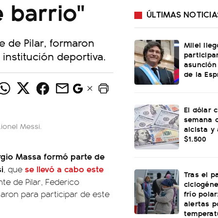
 barrio"
ÚLTIMAS NOTICIA
e de Pilar, formaron
Milei lle
institución deportiva.
participa
asunción
de la Esp
El dólar c
semana c
ionel Messi.
alcista y
$1.500
rgio Massa formó parte de
i
se llevó a cabo este
, que
Tras el p
nte de Pilar, Federico
ciclogéne
frío polar
aron para participar de este
alertas p
temperat