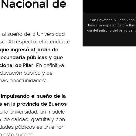
 Nacional de
00:00
00:00
San Cayetano 📿: la fe venció al agua y los
“Preferís la joda y yo preferí
fieles ya esperan bajo la lluvia ➡️ A horas del
¿Indirecta para Luck Ra? La Jo
día del patrono del pan y del trabajo, miles de
"Te vi", su nueva colaboraci
 al sueño de la Universidad
personas acampan en Liniers para agradecer
Callejero Fino, y las redes no
so. Al respecto, el intendente
y pedir. 🎙️ @bernardomagnago
encontrar similitudes entre la
declaraciones que hizo tras s
ue ingresó al jardín de
del cantante cordobés. 🗣️ 
 secundaria públicas y que
"hablamos idiomas distintos"
hago falta" despertaron to
ional de Pilar
. En definitiva,
especulaciones entre sus s
ducación pública y de
aunque la artista no confirmó
esté inspirado en su exparej
más oportunidades".
pensás? 🥺
impulsando el sueño de la
es en la provincia de Buenos
 a la universidad, un modelo
, de calidad, gratuita y con
dades públicas es un error
n este sueño".