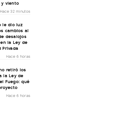
 y viento
Hace 32 minutos
 le dio luz
os cambios al
de desalojos
 en la Ley de
 Privada
Hace 6 horas
no retiró los
a la Ley de
el Fuego: qué
proyecto
Hace 6 horas