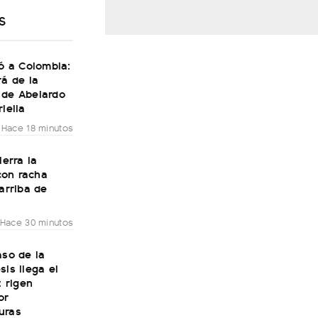
S
gó a Colombia:
rá de la
 de Abelardo
riella
Hace 18 minutos
ierra la
on racha
 arriba de
Hace 30 minutos
aso de la
sis llega el
: rigen
or
uras