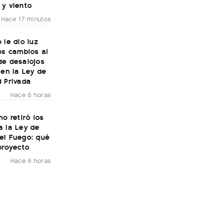
 y viento
Hace 17 minutos
 le dio luz
os cambios al
de desalojos
 en la Ley de
 Privada
Hace 6 horas
no retiró los
a la Ley de
el Fuego: qué
proyecto
Hace 6 horas