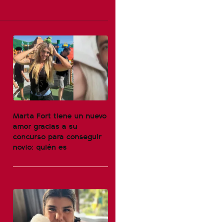
Marta Fort tiene un nuevo
amor gracias a su
concurso para conseguir
novio: quién es