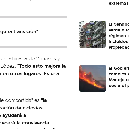
extremas
El Senado
verde a l
nguna transición"
régimen 
incluidos
Propiedad
ión estimada de 11 meses y
"Todo esto mejora la
e López.
El Gobier
a en otros lugares. Es una
cambios 
Manejo d
decía el 
"la
lle compartida" es
ración de ciclovías
e ayudará a
rdenará la convivencia