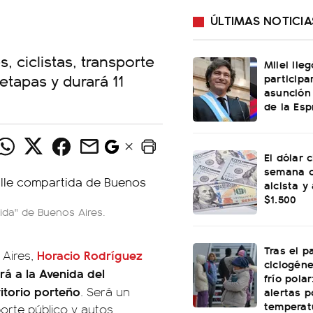
ÚLTIMAS NOTICIA
 ciclistas, transporte
Milei lle
 etapas y durará 11
participa
asunción
de la Esp
El dólar c
semana c
alcista y
$1.500
ida" de Buenos Aires.
Tras el p
Horacio Rodríguez
Aires,
ciclogéne
rá a la Avenida del
frío polar
ritorio porteño
. Será un
alertas p
temperat
porte público y autos