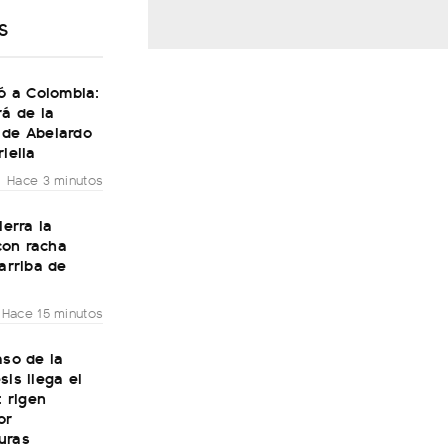
S
gó a Colombia:
rá de la
 de Abelardo
riella
Hace 3 minutos
ierra la
on racha
 arriba de
Hace 15 minutos
aso de la
sis llega el
: rigen
or
uras