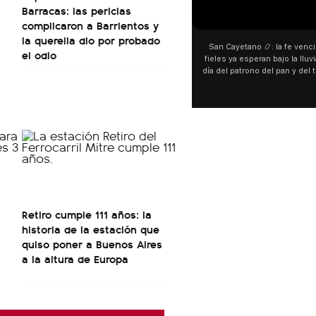
Barracas: las pericias
00:00
complicaron a Barrientos y
la querella dio por probado
San Cayetano 📿: la fe venció a
el odio
fieles ya esperan bajo la lluvia 
día del patrono del pan y del tra
personas acampan en Liniers pa
y pedir. 🎙️ @bernardoma
Retiro cumple 111 años: la
historia de la estación que
quiso poner a Buenos Aires
a la altura de Europa