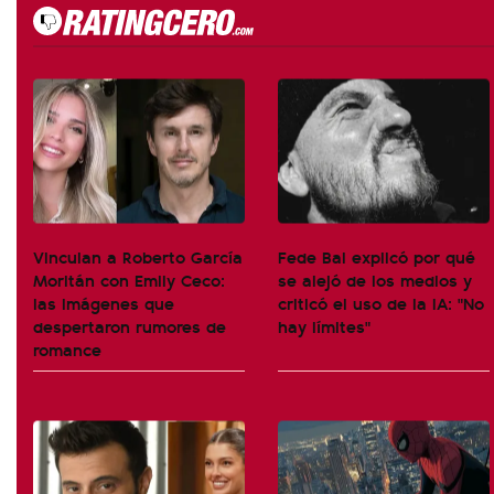
Vinculan a Roberto García
Fede Bal explicó por qué
Moritán con Emily Ceco:
se alejó de los medios y
las imágenes que
criticó el uso de la IA: "No
despertaron rumores de
hay límites"
romance