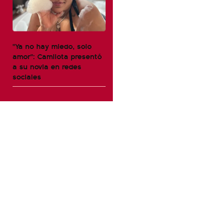
"Ya no hay miedo, solo
amor": Camilota presentó
a su novia en redes
sociales