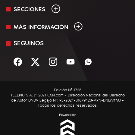
SECCIONES
MÁS INFORMACIÓN
En Vivo
Minuto Uno
SEGUINOS
Mediakit
Política
Términos y condiciones
Sociedad
Rss
Economía
Enfoque
Edición Nº 1735
C5N Autos
TELEPIU S.A. |© 2021 C5N.com - Dirección Nacional del Derecho
de Autor DNDA Legajo N°: RL-2024-31679423-APN-DNDA#MJ -
RatingCero
Todos los derechos reservados.
Deportes
Lifestyle