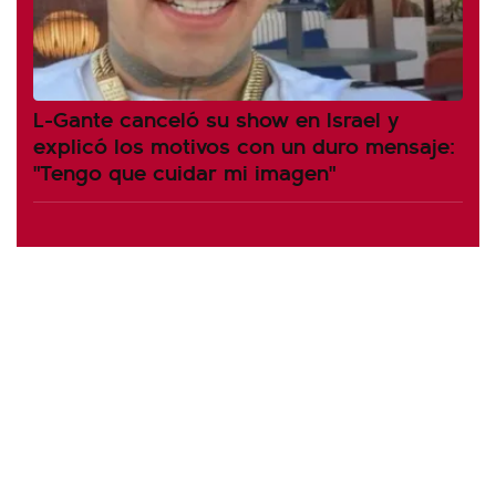
L-Gante canceló su show en Israel y
explicó los motivos con un duro mensaje:
"Tengo que cuidar mi imagen"