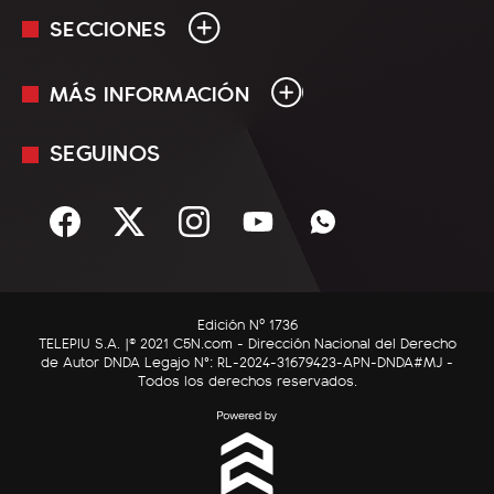
SECCIONES
MÁS INFORMACIÓN
En Vivo
Minuto Uno
SEGUINOS
Mediakit
Política
Términos y condiciones
Sociedad
Rss
Economía
Enfoque
Edición Nº 1736
C5N Autos
TELEPIU S.A. |© 2021 C5N.com - Dirección Nacional del Derecho
de Autor DNDA Legajo N°: RL-2024-31679423-APN-DNDA#MJ -
RatingCero
Todos los derechos reservados.
Deportes
Lifestyle
Astrología