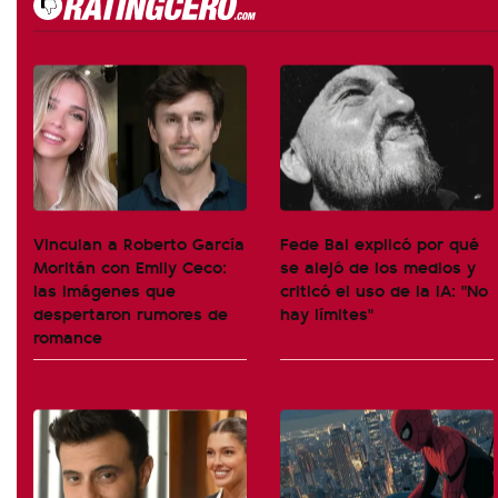
Vinculan a Roberto García
Fede Bal explicó por qué
Moritán con Emily Ceco:
se alejó de los medios y
las imágenes que
criticó el uso de la IA: "No
despertaron rumores de
hay límites"
romance