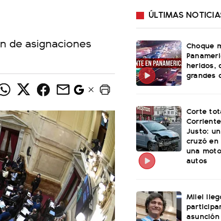
ÚLTIMAS NOTICIA
ón de asignaciones
Choque m
Panameri
heridos, 
grandes 
Corte tot
Corriente
Justo: u
cruzó en 
una moto
autos
Milei lle
participa
asunción