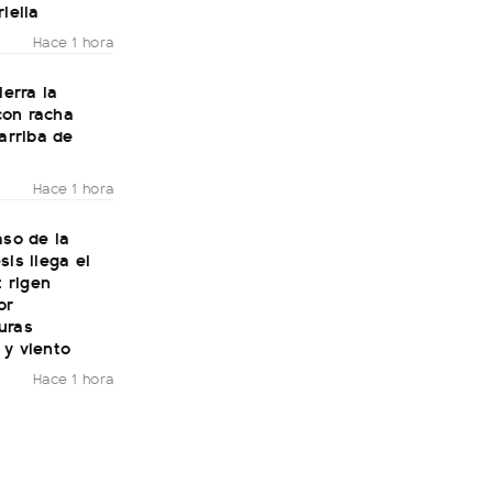
riella
Hace 1 hora
ierra la
on racha
 arriba de
Hace 1 hora
aso de la
sis llega el
: rigen
or
uras
 y viento
Hace 1 hora