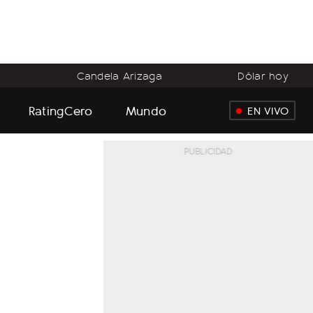
o
Candela Arizaga
Dólar hoy
RatingCero
Mundo
EN VIVO