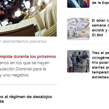
de la Esp
El dólar c
semana c
alcista y
$1.500
en asentamientos precarios.
Tras el p
mpide durante los próximos
ciclogéne
frío polar
enos en los que se hayan
alertas p
ulación Dominial para la
temperat
 y uno negativo
extremas
ios al régimen de desalojos
da