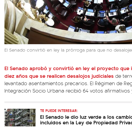
El Senado convirtió en ley la prórroga para que no desaloj
El Senado aprobó y convirtió en ley el proyecto que
i
diez años que se realicen desalojos judiciales
de terr
levantado asentamientos precarios. El Régimen de Reg
Integración Socio Urbana recibió 64 votos afirmativos
TE PUEDE INTERESAR:
El Senado le dio luz verde a los camb
incluidos en la Ley de Propiedad Priva