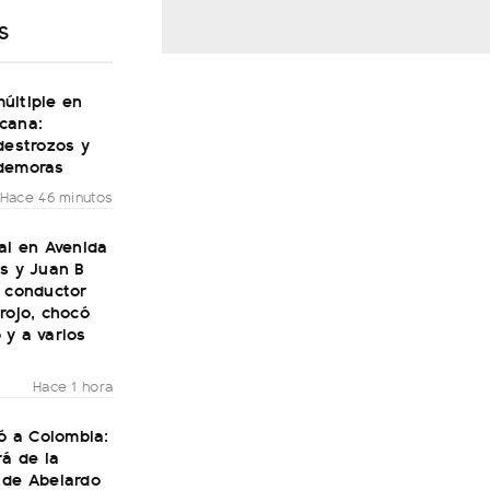
S
últiple en
cana:
destrozos y
demoras
Hace 46 minutos
al en Avenida
s y Juan B
n conductor
rojo, chocó
 y a varios
Hace 1 hora
gó a Colombia:
rá de la
 de Abelardo