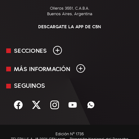
Olleros 3551, C.A.B.A.
Buenos Aires, Argentina
DESCARGATE LA APP DE C5N
SECCIONES
MÁS INFORMACIÓN
En Vivo
Minuto Uno
SEGUINOS
Mediakit
Política
Términos y condiciones
Sociedad
Rss
Economía
Enfoque
Edición Nº 1735
C5N Autos
TELEPIU S.A. |© 2021 C5N.com - Dirección Nacional del Derecho