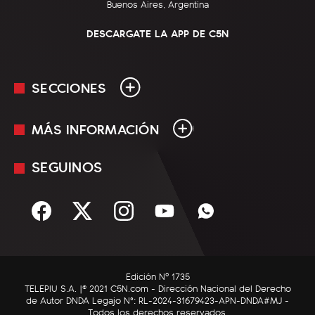
Buenos Aires, Argentina
DESCARGATE LA APP DE C5N
SECCIONES
MÁS INFORMACIÓN
En Vivo
Minuto Uno
SEGUINOS
Mediakit
Política
Términos y condiciones
Sociedad
Rss
Economía
Enfoque
Edición Nº 1735
C5N Autos
TELEPIU S.A. |© 2021 C5N.com - Dirección Nacional del Derecho
de Autor DNDA Legajo N°: RL-2024-31679423-APN-DNDA#MJ -
RatingCero
Todos los derechos reservados.