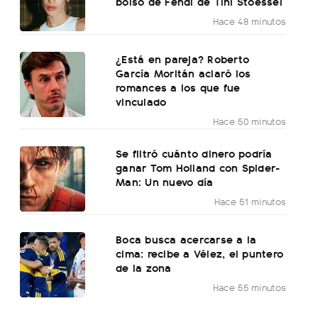
bolso de Fendi de Tini Stoessel
Hace 48 minutos
¿Está en pareja? Roberto
García Moritán aclaró los
romances a los que fue
vinculado
Hace 50 minutos
Se filtró cuánto dinero podría
ganar Tom Holland con Spider-
Man: Un nuevo día
Hace 51 minutos
Boca busca acercarse a la
cima: recibe a Vélez, el puntero
de la zona
Hace 55 minutos