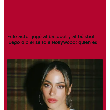
Este actor jugó al básquet y al béisbol,
luego dio el salto a Hollywood: quién es