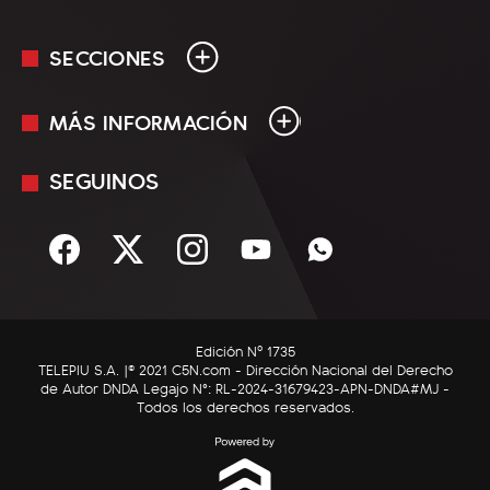
SECCIONES
MÁS INFORMACIÓN
En Vivo
Minuto Uno
SEGUINOS
Mediakit
Política
Términos y condiciones
Sociedad
Rss
Economía
Enfoque
Edición Nº 1735
C5N Autos
TELEPIU S.A. |© 2021 C5N.com - Dirección Nacional del Derecho
de Autor DNDA Legajo N°: RL-2024-31679423-APN-DNDA#MJ -
RatingCero
Todos los derechos reservados.
Deportes
Lifestyle