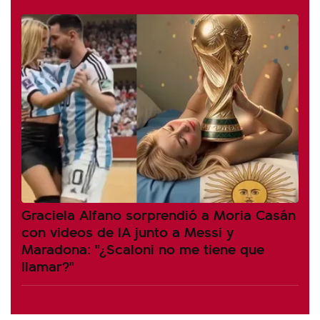
Graciela Alfano sorprendió a Moria Casán
con videos de IA junto a Messi y
Maradona: "¿Scaloni no me tiene que
llamar?"