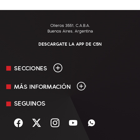
Olleros 3551, C.A.B.A.
Buenos Aires, Argentina
DESCARGATE LA APP DE C5N
SECCIONES
MÁS INFORMACIÓN
En Vivo
Minuto Uno
SEGUINOS
Mediakit
Política
Términos y condiciones
Sociedad
Rss
Economía