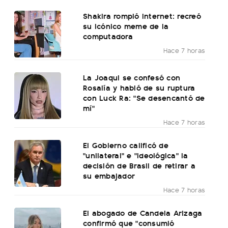
Shakira rompió internet: recreó
su icónico meme de la
computadora
Hace 7 horas
La Joaqui se confesó con
Rosalía y habló de su ruptura
con Luck Ra: "Se desencantó de
mí"
Hace 7 horas
El Gobierno calificó de
"unilateral" e "ideológica" la
decisión de Brasil de retirar a
su embajador
Hace 7 horas
El abogado de Candela Arizaga
confirmó que "consumió