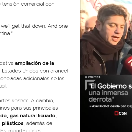
e tensión comercial con
d we'll get that down. And one
tina."
ampliación de la
icativa
 Estados Unidos con arancel
toneladas adicionales se les
ual.
rtes kosher. A cambio,
inos para sus principales
ado, gas natural licuado,
 plásticos
, además de
 las importaciones.