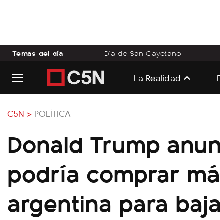
Temas del día
Día de San Cayetano
La Realidad
C5N >
POLÍTICA
Donald Trump anun
podría comprar má
argentina para baja