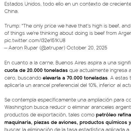
Estados Unidos, todo ello en un contexto de crecient
China.
Trump: "The only price we have that's high is beef, an
of things we're thinking about doing is beef from Argen
pic.twitter.com/I32e151KU8
— Aaron Rupar (@atrupar)
October 20, 2025
En cuanto a la carne, Buenos Aires aspira a una signif
cuota de 20.000 toneladas
que actualmente ingresa a
elevarla a 70.000 toneladas
cero, buscando
. A estas 
aplicaría un arancel preferencial del 10%, inferior al act
Se contempla específicamente una ampliación para co
Washington busca reducir o eliminar aranceles argent
petróleo refin
productos de exportación, tales como
maquinaria, piezas de aviones, productos químicos y
buscar la eliminación de la tasa estadística aplicada a