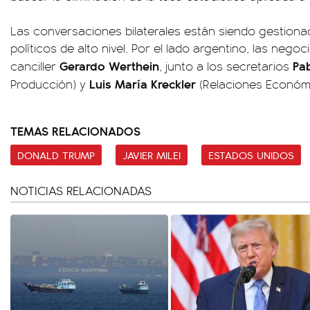
Las conversaciones bilaterales están siendo gestiona
políticos de alto nivel. Por el lado argentino, las nego
Gerardo Werthein
Pa
canciller
, junto a los secretarios
Luis María Kreckler
Producción) y
(Relaciones Económi
TEMAS RELACIONADOS
DONALD TRUMP
JAVIER MILEI
ESTADOS UNIDOS
NOTICIAS RELACIONADAS