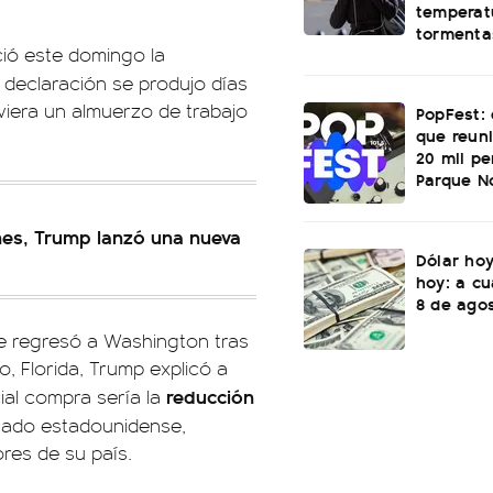
temperatu
tormenta
ció este domingo la
a declaración se produjo días
iera un almuerzo de trabajo
PopFest: 
que reun
20 mil p
Parque N
ones, Trump lanzó una nueva
Dólar hoy
hoy: a cu
8 de ago
ue regresó a Washington tras
, Florida, Trump explicó a
reducción
cial compra sería la
cado estadounidense,
res de su país.