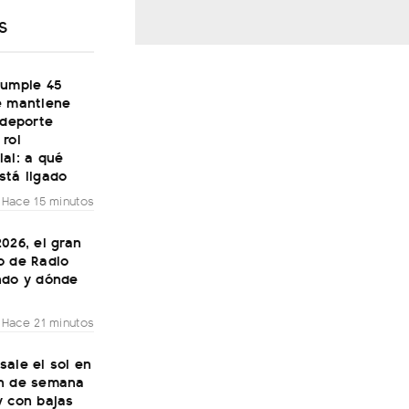
S
cumple 45
e mantiene
 deporte
rol
al: a qué
stá ligado
Hace 15 minutos
026, el gran
o de Radio
ndo y dónde
Hace 21 minutos
ale el sol en
n de semana
y con bajas