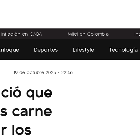
Inflación en CABA
Milei en Colombia
In
Enfoque
Deportes
Lifestyle
Tecnología
19 de octubre 2025 - 22:46
ció que
s carne
r los