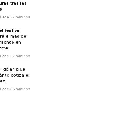
ras tras las
s
Hace 32 minutos
el festival
irá a más de
ersonas en
orte
Hace 37 minutos
, dólar blue
ánto cotiza el
sto
Hace 56 minutos