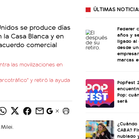
ÚLTIMAS NOTICIA
Unidos se produce días
Federer 
n la Casa Blanca y en
años y s
ligado al
acuerdo comercial
desde un 
empresari
marcas e
tra las movilizaciones en
rcotráfico" y retiró la ayuda
PopFest 2
encuentr
Pop: cuá
será
¿Cuándo s
CABA? Fi
nublado 