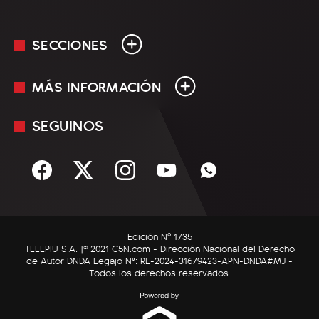
SECCIONES
MÁS INFORMACIÓN
En Vivo
Minuto Uno
SEGUINOS
Mediakit
Política
Términos y condiciones
Sociedad
Rss
Economía
Enfoque
Edición Nº 1735
C5N Autos
TELEPIU S.A. |© 2021 C5N.com - Dirección Nacional del Derecho
de Autor DNDA Legajo N°: RL-2024-31679423-APN-DNDA#MJ -
RatingCero
Todos los derechos reservados.
Deportes