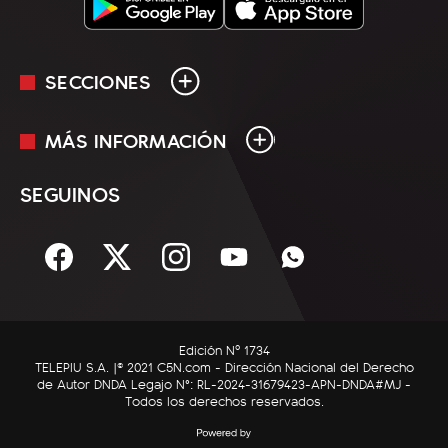
SECCIONES
MÁS INFORMACIÓN
En Vivo
Minuto Uno
SEGUINOS
Mediakit
Política
Términos y condiciones
Sociedad
Rss
Economía
Enfoque
Edición Nº 1734
C5N Autos
TELEPIU S.A. |© 2021 C5N.com - Dirección Nacional del Derecho
de Autor DNDA Legajo N°: RL-2024-31679423-APN-DNDA#MJ -
RatingCero
Todos los derechos reservados.
Deportes