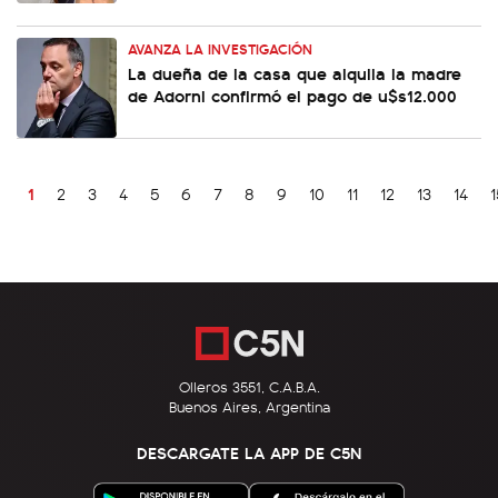
AVANZA LA INVESTIGACIÓN
La dueña de la casa que alquila la madre
de Adorni confirmó el pago de u$s12.000
1
2
3
4
5
6
7
8
9
10
11
12
13
14
1
Olleros 3551, C.A.B.A.
Buenos Aires, Argentina
DESCARGATE LA APP DE C5N