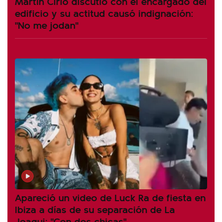
Martín Cirio discutió con el encargado del
edificio y su actitud causó indignación:
"No me jodan"
Apareció un video de Luck Ra de fiesta en
Ibiza a días de su separación de La
Joaqui: "Con dos chicas"