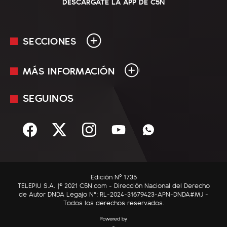
DESCARGATE LA APP DE C5N
SECCIONES
MÁS INFORMACIÓN
En Vivo
Minuto Uno
SEGUINOS
Mediakit
Política
Términos y condiciones
Sociedad
Rss
Economía
Enfoque
Edición Nº 1735
C5N Autos
TELEPIU S.A. |© 2021 C5N.com - Dirección Nacional del Derecho
de Autor DNDA Legajo N°: RL-2024-31679423-APN-DNDA#MJ -
RatingCero
Todos los derechos reservados.
Deportes