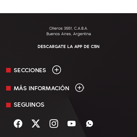
Olleros 3551, C.A.B.A.
Buenos Aires, Argentina
DESCARGATE LA APP DE C5N
SECCIONES
MÁS INFORMACIÓN
En Vivo
Minuto Uno
SEGUINOS
Mediakit
Política
Términos y condiciones
Sociedad
Rss
Economía