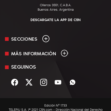
Olleros 3551, C.A.B.A.
Buenos Aires, Argentina
DESCARGATE LA APP DE C5N
SECCIONES
MÁS INFORMACIÓN
En Vivo
Minuto Uno
SEGUINOS
Mediakit
Política
Términos y condiciones
Sociedad
Rss
Economía
Enfoque
Edición Nº 1733
C5N Autos
TELEPIU S.A. |© 2021 C5N.com - Dirección Nacional del Derecho