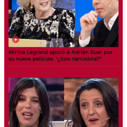
Mirtha Legrand apuró a Adrián Suar por
su nueva película: "¿Sos narcisista?"