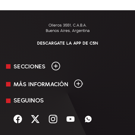
Olleros 3551, C.A.B.A.
Buenos Aires, Argentina
DESCARGATE LA APP DE C5N
SECCIONES
MÁS INFORMACIÓN
En Vivo
Minuto Uno
SEGUINOS
Mediakit
Política
Términos y condiciones
Sociedad
Rss
Economía