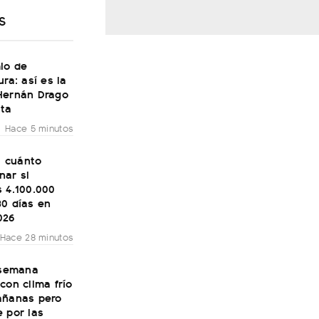
S
io de
ura: así es la
Hernán Drago
lta
Hace 5 minutos
o: cuánto
nar si
 4.100.000
30 días en
026
Hace 28 minutos
 semana
con clima frío
añanas pero
 por las