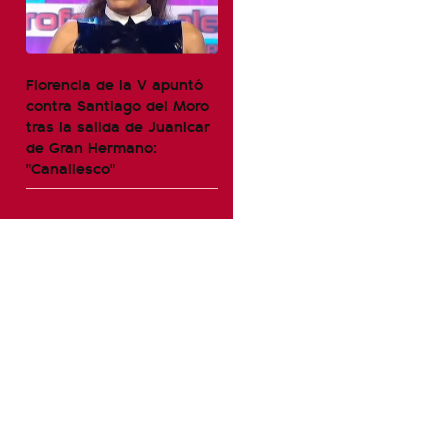
Florencia de la V apuntó
contra Santiago del Moro
tras la salida de Juanicar
de Gran Hermano:
"Canallesco"