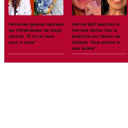
Fernanda Iglesias destapó
Marixa Balli destrozó a
las infidelidades de Diego
Marcela Baños tras la
Latorre: "Él no le hace
polémica por Pasión de
asco a nada"
Sábado: "Que piense lo
que quiera"