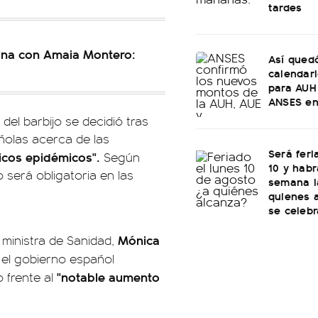
tardes
tina con Amaia Montero:
Así quedó
calendar
para AUH
ANSES en
del barbijo se decidió tras
ñolas acerca de las
Será feri
picos epidémicos".
Según
10 y habr
o será obligatoria en las
semana l
quienes 
se celebr
Mónica
ministra de Sanidad,
 el gobierno español
"notable aumento
o frente al