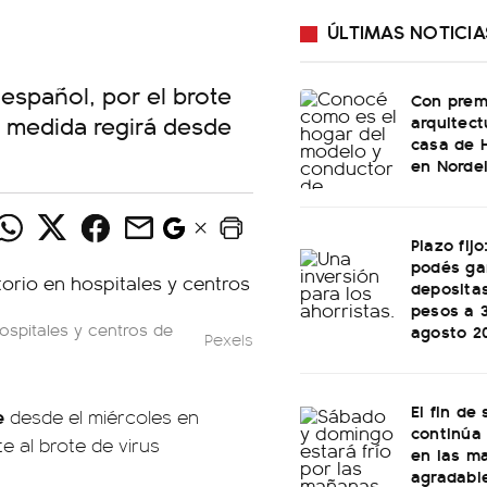
ÚLTIMAS NOTICIA
 español, por el brote
Con prem
La medida regirá desde
arquitect
casa de 
en Norde
Plazo fij
podés ga
depositas
pesos a 
ospitales y centros de
agosto 2
Pexels
El fin de
e
desde el miércoles en
continúa 
te al brote de virus
en las m
agradable