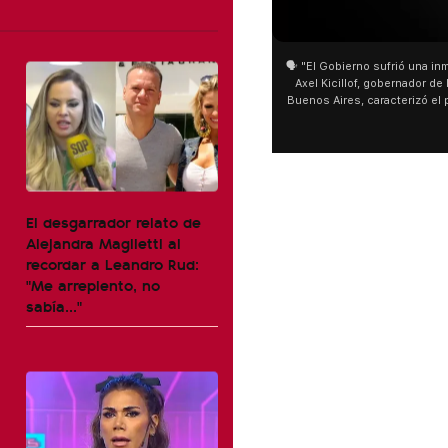
01:05
🗣️ "El Gobierno sufrió una inmensa derrota" 🎙
Axel Kicillof, gobernador de la Provincia de
Buenos Aires, caracterizó el proyecto de Ley
de Inviolabilidad de la Propiedad Privada
como "una lista sábana con temas nefastos"
y destacó "la movilización popular". 📌 La
declaración fue desde el santuario de San
Cayetano, donde también advirtió que "la
sociedad no solo sufre porque no llega sino
El desgarrador relato de
que también está endeudada".
Alejandra Maglietti al
recordar a Leandro Rud:
"Me arrepiento, no
sabía..."