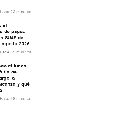
Hace 33 minutos
 el
io de pagos
 y SUAF de
 agosto 2026
Hace 35 minutos
ado el lunes
á fin de
argo: a
alcanza y qué
a
Hace 38 minutos