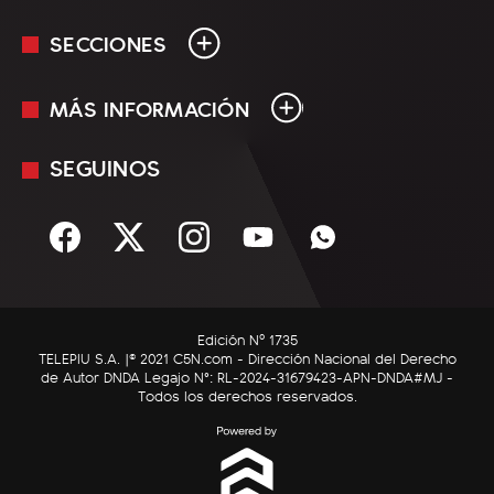
SECCIONES
MÁS INFORMACIÓN
En Vivo
Minuto Uno
SEGUINOS
Mediakit
Política
Términos y condiciones
Sociedad
Rss
Economía
Enfoque
Edición Nº 1735
C5N Autos
TELEPIU S.A. |© 2021 C5N.com - Dirección Nacional del Derecho
de Autor DNDA Legajo N°: RL-2024-31679423-APN-DNDA#MJ -
RatingCero
Todos los derechos reservados.
Deportes
Lifestyle