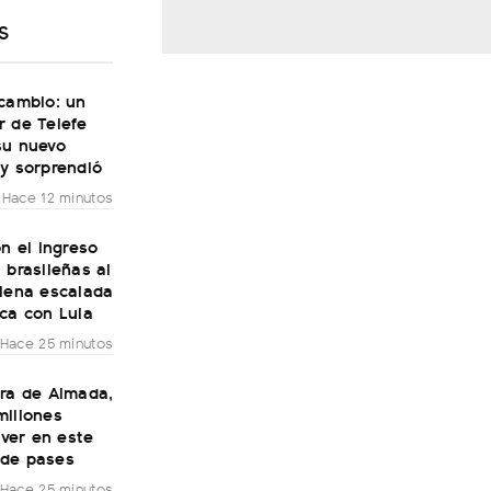
S
 cambio: un
r de Telefe
su nuevo
y sorprendió
Hace 12 minutos
on el ingreso
 brasileñas al
plena escalada
ca con Lula
Hace 25 minutos
era de Almada,
millones
River en este
de pases
Hace 25 minutos