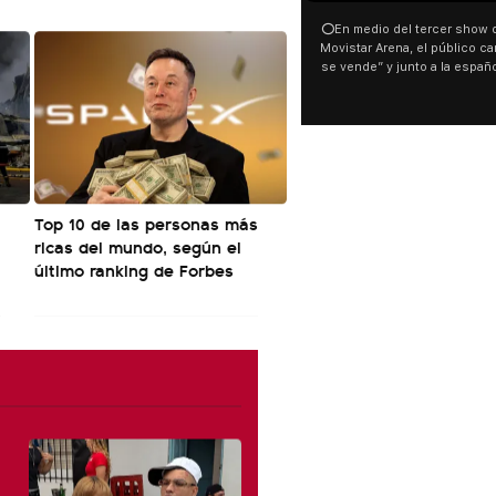
⭕En medio del tercer show d
Movistar Arena, el público can
se vende” y junto a la españ
ocurrió a dos días de la votac
Tierras.
Top 10 de las personas más
ricas del mundo, según el
último ranking de Forbes