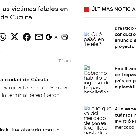
las víctimas fatales en
ÚLTIMAS NOTICIA
d de Cúcuta.
Drástico
conducto
anunció 
proyecto 
o.
Télam
Habilitar
de tropas
la ciudad de Cúcuta,
país en 
diplomáti
 extrema tensión en la zona,
 la terminal aérea fueron
A la esp
cuántos 
invirtió 
mercado 
Irak: fue atacado con un