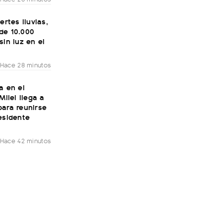
ertes lluvias,
de 10.000
sin luz en el
Hace 28 minutos
a en el
Milei llega a
para reunirse
esidente
Hace 42 minutos