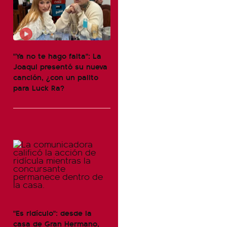
"Ya no te hago falta": La
Joaqui presentó su nueva
canción, ¿con un palito
para Luck Ra?
"Es ridículo": desde la
casa de Gran Hermano,