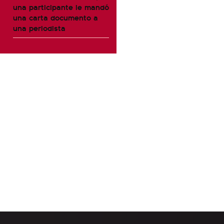
una participante le mandó
una carta documento a
una periodista