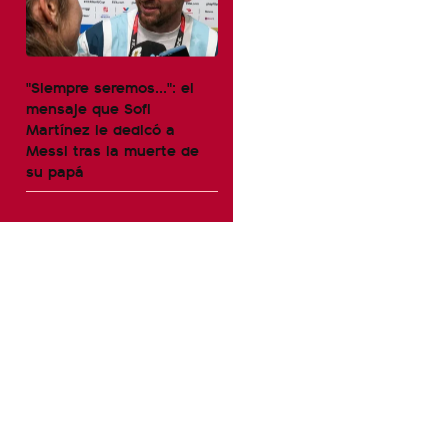
"Siempre seremos...": el
mensaje que Sofi
Martínez le dedicó a
Messi tras la muerte de
su papá