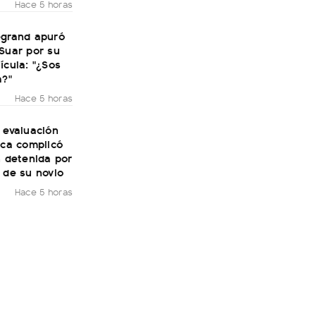
Hace 5 horas
egrand apuró
Suar por su
ícula: "¿Sos
a?"
Hace 5 horas
 evaluación
ica complicó
n detenida por
 de su novio
Hace 5 horas