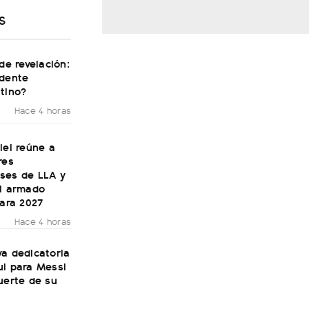
S
 de revelación:
idente
tino?
Hace 4 horas
lei reúne a
res
ses de LLA y
el armado
para 2027
Hace 4 horas
a dedicatoria
ul para Messi
uerte de su