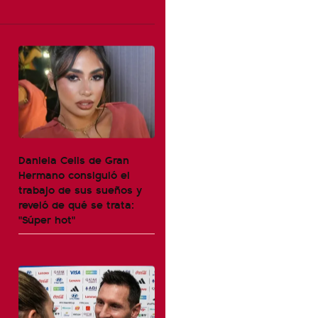
Daniela Celis de Gran
Hermano consiguió el
trabajo de sus sueños y
reveló de qué se trata:
"Súper hot"