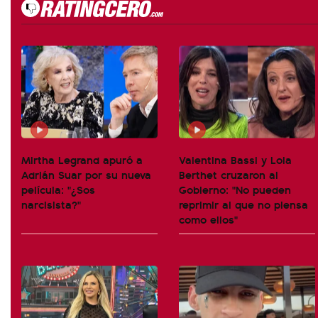
Mirtha Legrand apuró a
Valentina Bassi y Lola
Adrián Suar por su nueva
Berthet cruzaron al
película: "¿Sos
Gobierno: "No pueden
narcisista?"
reprimir al que no piensa
como ellos"