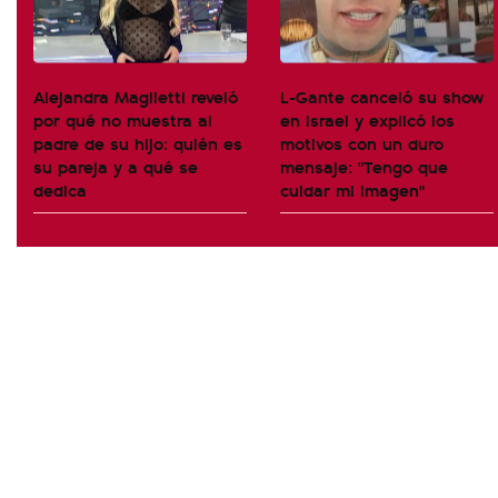
Alejandra Maglietti reveló
L-Gante canceló su show
por qué no muestra al
en Israel y explicó los
padre de su hijo: quién es
motivos con un duro
su pareja y a qué se
mensaje: "Tengo que
dedica
cuidar mi imagen"