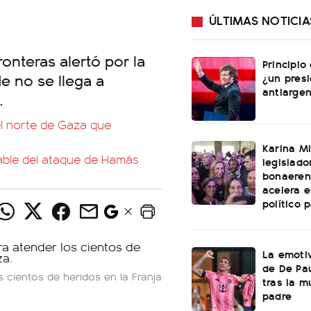
ÚLTIMAS NOTICIA
onteras alertó por la
Principio
de no se llega a
¿un pres
antiargen
.
el norte de Gaza que
Karina Mi
sable del ataque de Hamás
legislado
bonaeren
acelera 
político 
La emotiv
de De Pa
 cientos de heridos en la Franja
tras la m
padre