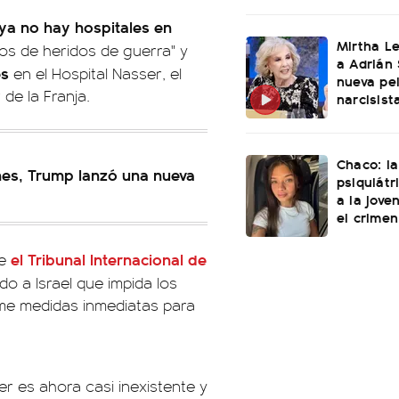
ya no hay hospitales en
Mirtha L
jos de heridos de guerra" y
a Adrián 
es
en el Hospital Nasser, el
nueva pel
 de la Franja.
narcisist
Chaco: la
ones, Trump lanzó una nueva
psiquiátr
a la jove
el crimen
el Tribunal Internacional de
ue
o a Israel que impida los
ome medidas inmediatas para
r es ahora casi inexistente y