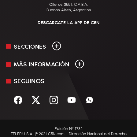
Olleros 3551, C.A.B.A.
Buenos Aires, Argentina
DESCARGATE LA APP DE C5N
SECCIONES
MÁS INFORMACIÓN
En Vivo
Minuto Uno
SEGUINOS
Mediakit
Política
Términos y condiciones
Sociedad
Rss
Economía
Enfoque
Edición Nº 1734
C5N Autos
TELEPIU S.A. |© 2021 C5N.com - Dirección Nacional del Derecho