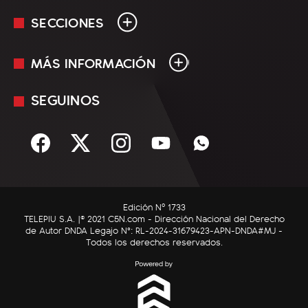
SECCIONES
MÁS INFORMACIÓN
En Vivo
Minuto Uno
SEGUINOS
Mediakit
Política
Términos y condiciones
Sociedad
Rss
Economía
Enfoque
Edición Nº 1733
C5N Autos
TELEPIU S.A. |© 2021 C5N.com - Dirección Nacional del Derecho
de Autor DNDA Legajo N°: RL-2024-31679423-APN-DNDA#MJ -
RatingCero
Todos los derechos reservados.
Deportes
Lifestyle