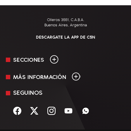
Olleros 3551, C.A.B.A.
Buenos Aires, Argentina
DESCARGATE LA APP DE C5N
SECCIONES
MÁS INFORMACIÓN
En Vivo
Minuto Uno
SEGUINOS
Mediakit
Política
Términos y condiciones
Sociedad
Rss
Economía
Enfoque