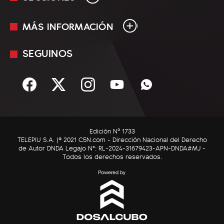
MÁS INFORMACIÓN
En Vivo
Minuto Uno
SEGUINOS
Mediakit
Política
Términos y condiciones
Sociedad
Rss
Economía
Enfoque
Edición Nº 1733
C5N Autos
TELEPIU S.A. |© 2021 C5N.com - Dirección Nacional del Derecho
de Autor DNDA Legajo N°: RL-2024-31679423-APN-DNDA#MJ -
RatingCero
Todos los derechos reservados.
Deportes
Lifestyle
Astrología