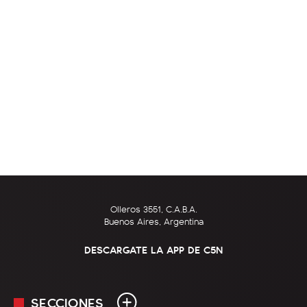
Olleros 3551, C.A.B.A.
Buenos Aires, Argentina
DESCARGATE LA APP DE C5N
SECCIONES