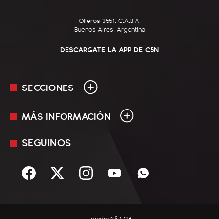
Olleros 3551, C.A.B.A.
Buenos Aires, Argentina
DESCARGATE LA APP DE C5N
SECCIONES
MÁS INFORMACIÓN
En Vivo
Minuto Uno
SEGUINOS
Mediakit
Política
Términos y condiciones
Sociedad
Rss
Economía
Enfoque
Edición Nº 1736