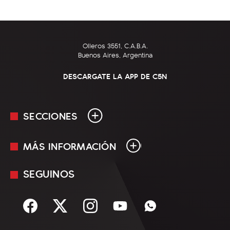
Olleros 3551, C.A.B.A.
Buenos Aires, Argentina
DESCARGATE LA APP DE C5N
SECCIONES
MÁS INFORMACIÓN
En Vivo
Minuto Uno
SEGUINOS
Mediakit
Política
Términos y condiciones
Sociedad
Rss
Economía