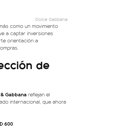
Dolce Gabbana
emás como un movimiento
ve a captar inversiones
rte orientación a
compras.
lección de
 & Gabbana
reflejan el
ado internacional, que ahora
D 600