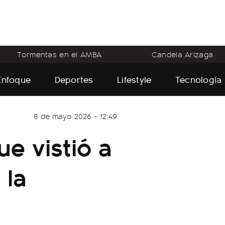
Tormentas en el AMBA
Candela Arizaga
Enfoque
Deportes
Lifestyle
Tecnología
8 de mayo 2026 - 12:49
e vistió a
 la