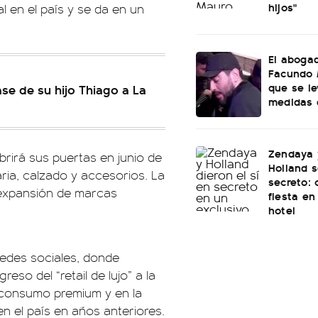
hijos"
al en el país y se da en un
El aboga
Facundo 
que se le
ase de su hijo Thiago a La
medidas d
Zendaya 
brirá sus puertas en junio de
Holland 
ria, calzado y accesorios. La
secreto: 
 expansión de marcas
fiesta en
hotel
redes sociales, donde
so del “retail de lujo” a la
l consumo premium y en la
n el país en años anteriores.