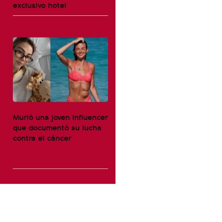
exclusivo hotel
Murió una joven influencer
que documentó su lucha
contra el cáncer