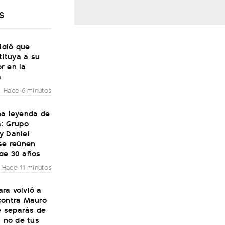
S
pidió que
stituya a su
r en la
a
Hace 6 minutos
na leyenda de
a: Grupo
y Daniel
se reúnen
de 30 años
Hace 11 minutos
ra volvió a
contra Mauro
Te separás de
, no de tus