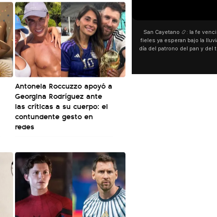
San Cayetano 📿: la fe venci
fieles ya esperan bajo la lluvi
día del patrono del pan y del 
personas acampan en Liniers
y pedir. 🎙️ @bernard
Antonela Roccuzzo apoyó a
Georgina Rodríguez ante
las críticas a su cuerpo: el
contundente gesto en
redes