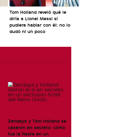
Tom Holland reveló qué le
diría a Lionel Messi si
pudiera hablar con él: no lo
dudó ni un poco
Zendaya y Tom Holland se
casaron en secreto: cómo
fue la fiesta en un