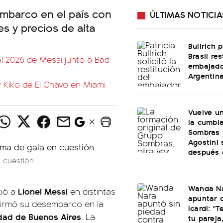
mbarco en el país con
ÚLTIMAS NOTICIA
s y precios de alta
Bullrich 
Brasil re
al 2026 de Messi junto a Bad
embajado
Argentin
y Kiko de El Chavo en Miami
Vuelve u
la cumbi
Sombras 
Agostini 
después 
n cuestión.
Wanda Na
Lionel Messi
tió a
en distintas
apuntar 
firmó su desembarco en la
Icardi: "
dad de Buenos Aires
. La
tu pareja