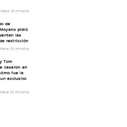
Hace 16 minutos
do de
Moyano pidió
vanten las
e restricción
Hace 26 minutos
y Tom
se casaron en
cómo fue la
 un exclusivo
Hace 34 minutos