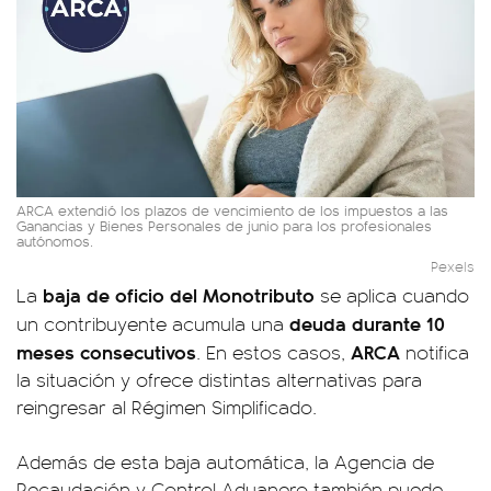
ARCA extendió los plazos de vencimiento de los impuestos a las
Ganancias y Bienes Personales de junio para los profesionales
autónomos.
Pexels
baja de oficio del Monotributo
La
se aplica cuando
deuda durante 10
un contribuyente acumula una
meses consecutivos
ARCA
. En estos casos,
notifica
la situación y ofrece distintas alternativas para
reingresar al Régimen Simplificado.
Además de esta baja automática, la Agencia de
Recaudación y Control Aduanero también puede