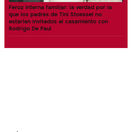
Feroz interna familiar: la verdad por la
que los padres de Tini Stoessel no
estarían invitados al casamiento con
Rodrigo De Paul