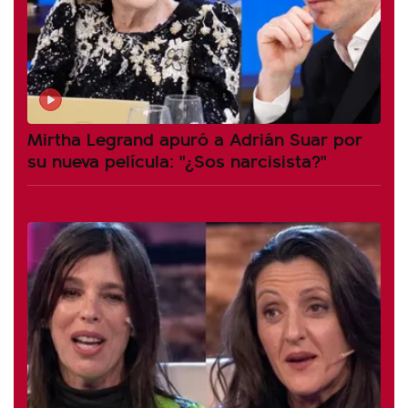
Mirtha Legrand apuró a Adrián Suar por
su nueva película: "¿Sos narcisista?"