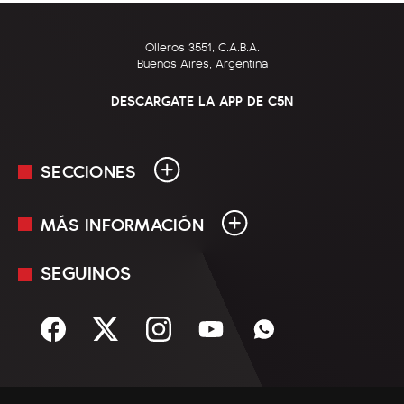
Olleros 3551, C.A.B.A.
Buenos Aires, Argentina
DESCARGATE LA APP DE C5N
SECCIONES
MÁS INFORMACIÓN
En Vivo
Minuto Uno
SEGUINOS
Mediakit
Política
Términos y condiciones
Sociedad
Rss
Economía
Enfoque