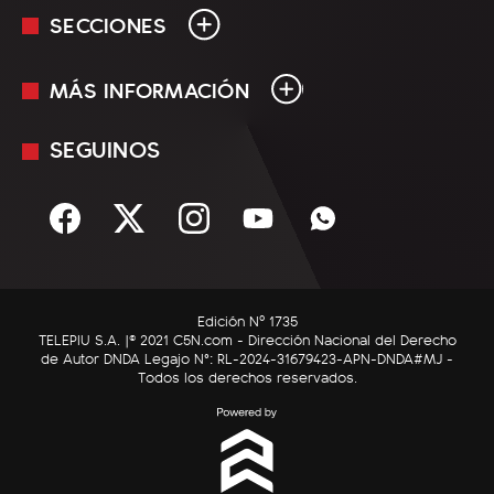
SECCIONES
MÁS INFORMACIÓN
En Vivo
Minuto Uno
SEGUINOS
Mediakit
Política
Términos y condiciones
Sociedad
Rss
Economía
Enfoque
Edición Nº 1735
C5N Autos
TELEPIU S.A. |© 2021 C5N.com - Dirección Nacional del Derecho
de Autor DNDA Legajo N°: RL-2024-31679423-APN-DNDA#MJ -
RatingCero
Todos los derechos reservados.
Deportes
Lifestyle
Astrología