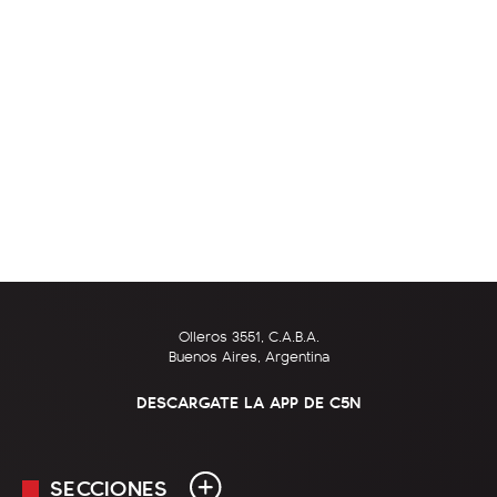
Olleros 3551, C.A.B.A.
Buenos Aires, Argentina
DESCARGATE LA APP DE C5N
SECCIONES