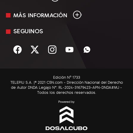
MÁS INFORMACIÓN
En Vivo
Minuto Uno
SEGUINOS
Mediakit
Política
Términos y condiciones
Sociedad
Rss
Economía
Enfoque
Edición Nº 1733
C5N Autos
TELEPIU S.A. |© 2021 C5N.com - Dirección Nacional del Derecho
de Autor DNDA Legajo N°: RL-2024-31679423-APN-DNDA#MJ -
RatingCero
Todos los derechos reservados.
Deportes
Lifestyle
Astrología