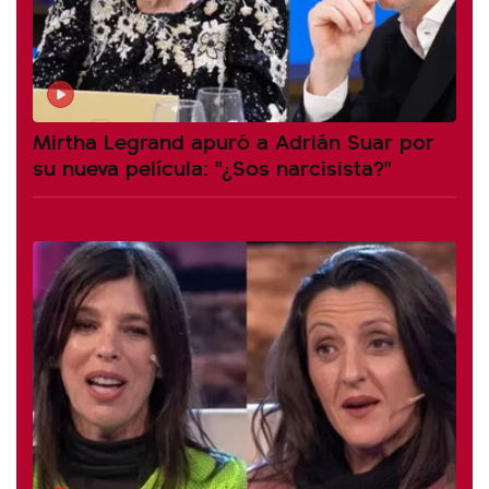
Mirtha Legrand apuró a Adrián Suar por
su nueva película: "¿Sos narcisista?"