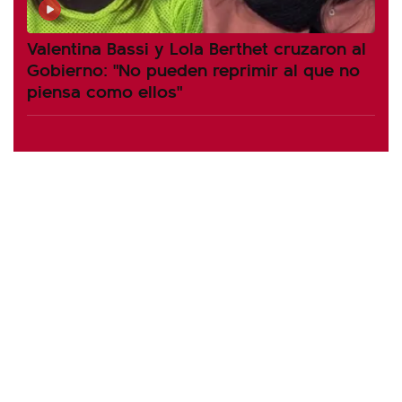
Valentina Bassi y Lola Berthet cruzaron al
Gobierno: "No pueden reprimir al que no
piensa como ellos"