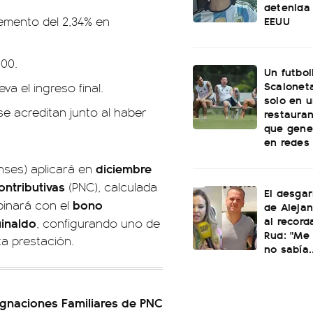
detenida 
EEUU
emento del 2,34% en
000.
Un futbol
Scaloneta
a el ingreso final.
solo en u
e acreditan junto al haber
restauran
que gene
en redes
diciembre
ses) aplicará en
ontributivas
(PNC), calculada
El desgar
bono
binará con el
de Alejan
al record
inaldo
, configurando uno de
Rud: "Me 
ta prestación.
no sabía..
gnaciones Familiares de PNC