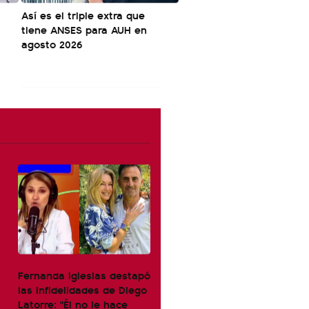
Así es el triple extra que
tiene ANSES para AUH en
agosto 2026
Fernanda Iglesias destapó
las infidelidades de Diego
Latorre: "Él no le hace