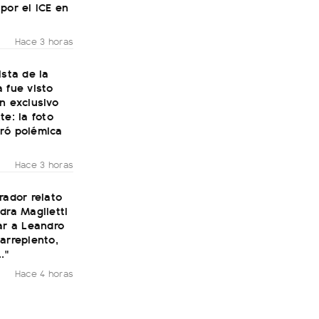
por el ICE en
Hace 3 horas
ista de la
 fue visto
n exclusivo
te: la foto
ró polémica
Hace 3 horas
rador relato
dra Maglietti
ar a Leandro
arrepiento,
."
Hace 4 horas