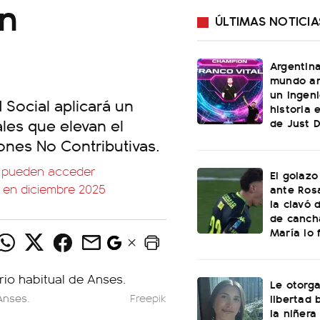
en
ÚLTIMAS NOTICIA
Argentin
mundo an
un ingeni
 Social aplicará un
historia 
es que elevan el
de Just 
ones No Contributivas.
s pueden acceder
El golazo
 en diciembre 2025
ante Rosa
la clavó 
de canch
María lo f
Le otorga
libertad 
Anses.
Freepik
la niñera