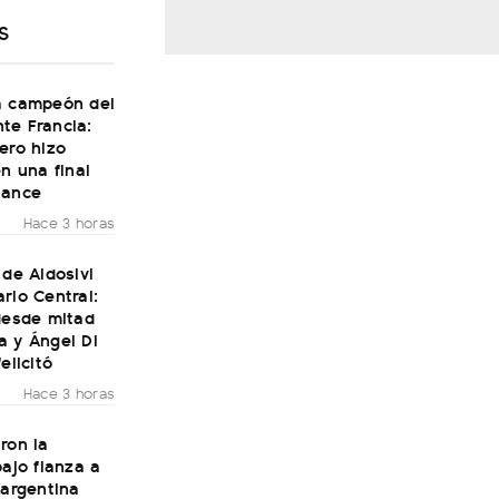
S
a campeón del
te Francia:
ero hizo
en una final
Dance
Hace 3 horas
 de Aldosivi
rio Central:
desde mitad
a y Ángel Di
elicitó
Hace 3 horas
ron la
bajo fianza a
 argentina