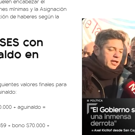
uelen encabezar el
ones mínimas y la Asignación
ución de haberes según la
SES con
aldo en
guientes valores finales para
inaldo:
0.000 + aguinaldo =
,59 + bono $70.000 +