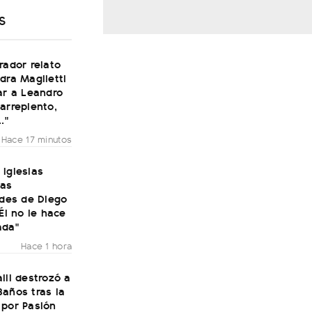
S
rador relato
dra Maglietti
ar a Leandro
arrepiento,
."
Hace 17 minutos
Iglesias
las
ades de Diego
"Él no le hace
ada"
Hace 1 hora
lli destrozó a
años tras la
 por Pasión