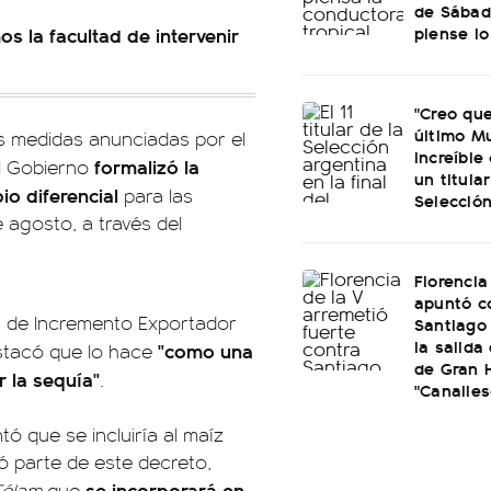
de Sábad
piense lo
 la facultad de intervenir
"Creo que
último Mu
as medidas anunciadas por el
increíble
formalizó la
el Gobierno
un titular
o diferencial
para las
Selección
 agosto, a través del
Florencia
apuntó c
a de Incremento Exportador
Santiago 
la salida
"como una
destacó que lo hace
de Gran 
r la sequía"
.
"Canalles
ó que se incluiría al maíz
mó parte de este decreto,
se incorporará en
Télam
que