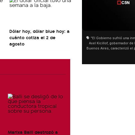
01:05
Dólar hoy, dólar blue hoy: a
cuánto cotiza el 2 de
🗣️ "El Gobierno sufrió una inm
agosto
Axel Kicillof, gobernador de 
Buenos Aires, caracterizó el
de Inviolabilidad de la Pro
como "una lista sábana con 
y destacó "la movilización p
declaración fue desde el sa
Cayetano, donde también ad
sociedad no solo sufre porqu
que también está end
Marixa Balli destrozó a