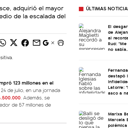
sce, adquirió el mayor
ÚLTIMAS NOTICIA
dio de la escalada del
El desgar
de Alejan
al record
Rud: "Me 
no sabía..
Fernanda 
destapó 
infidelid
mpró 123 millones en el
Latorre: 
 24 de julio, en una jornada
asco a n
4.500.000
. Además, se
dedor de 57 millones de
Marixa Ba
Marcela B
polémica