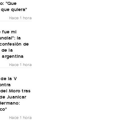
o: "Que
 que quiera"
Hace 1 hora
 fue mi
ndial": la
 confesión de
 de la
 argentina
Hace 1 hora
 de la V
ontra
del Moro tras
 de Juanicar
Hermano:
co"
Hace 1 hora