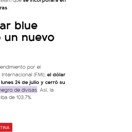
ras
.
lar blue
ó un nuevo
tendimiento por el
el dólar
nternacional (FMI),
lunes 24 de julio y cerró su
egro de divisas
. Así, la
iba de 103,7%.
TINA