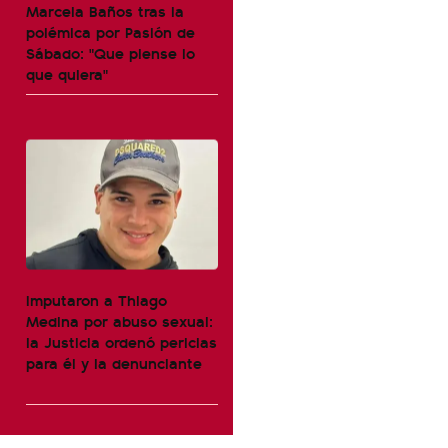
Marcela Baños tras la
polémica por Pasión de
Sábado: "Que piense lo
que quiera"
Imputaron a Thiago
Medina por abuso sexual:
la Justicia ordenó pericias
para él y la denunciante