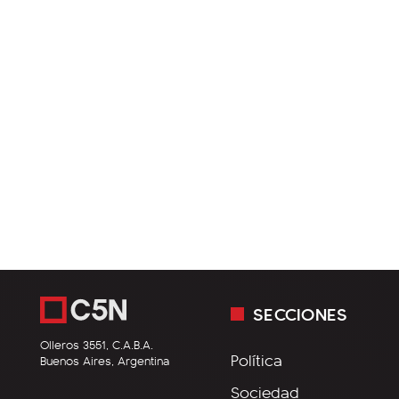
SECCIONES
Olleros 3551, C.A.B.A.
Política
Buenos Aires, Argentina
Sociedad