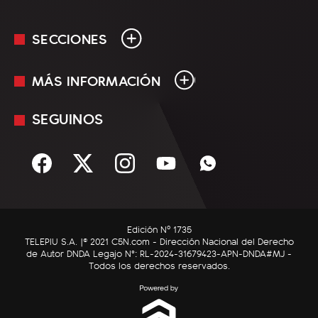
SECCIONES
MÁS INFORMACIÓN
En Vivo
Minuto Uno
SEGUINOS
Mediakit
Política
Términos y condiciones
Sociedad
Rss
Economía
Enfoque
Edición Nº 1735
C5N Autos
TELEPIU S.A. |© 2021 C5N.com - Dirección Nacional del Derecho
de Autor DNDA Legajo N°: RL-2024-31679423-APN-DNDA#MJ -
RatingCero
Todos los derechos reservados.
Deportes
Lifestyle