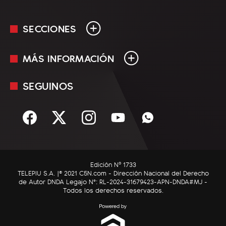
SECCIONES
MÁS INFORMACIÓN
En Vivo
Minuto Uno
SEGUINOS
Mediakit
Política
Términos y condiciones
Sociedad
Rss
Economía
Enfoque
Edición Nº 1733
C5N Autos
TELEPIU S.A. |© 2021 C5N.com - Dirección Nacional del Derecho
de Autor DNDA Legajo N°: RL-2024-31679423-APN-DNDA#MJ -
RatingCero
Todos los derechos reservados.
Deportes
Lifestyle