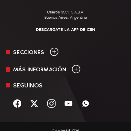
Olleros 3551, C.A.B.A.
Buenos Aires, Argentina
DESCARGATE LA APP DE C5N
SECCIONES
MÁS INFORMACIÓN
En Vivo
Minuto Uno
SEGUINOS
Mediakit
Política
Términos y condiciones
Sociedad
Rss
Economía
Enfoque
Edición Nº 1736