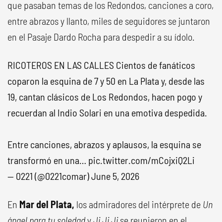
que pasaban temas de los Redondos, canciones a coro,
entre abrazos y llanto, miles de seguidores se juntaron
en el Pasaje Dardo Rocha para despedir a su ídolo.
RICOTEROS EN LAS CALLES Cientos de fanáticos
coparon la esquina de 7 y 50 en La Plata y, desde las
19, cantan clásicos de Los Redondos, hacen pogo y
recuerdan al Indio Solari en una emotiva despedida.
Entre canciones, abrazos y aplausos, la esquina se
transformó en una…
pic.twitter.com/mCojxiQ2Li
— 0221 (@0221comar)
June 5, 2026
En
Mar del Plata,
los admiradores del intérprete de
Un
ángel para tu soledad
y
Ji Ji Ji
se reunieron en el