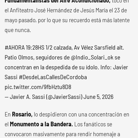
Fundamentalistas del Aire Acondicionado
,
tocó en
el Anfiteatro José Hernández de Jesús María el 23 de
mayo pasado, por lo que su recuerdo está más latente
que nunca.
#AHORA
19:28HS 1/2 calzada, Av Vélez Sarsfield alt.
Patio Olmos, seguidores de
@Indio_Solari_ok
se
concentran en la despedida de su ídolo. Info: Javier
Sassi
#DesdeLasCallesDeCordoba
pic.twitter.com/9fbHztu8D8
— Javier A. Sassi (@JavierSassi)
June 5, 2026
En
Rosario,
lo despidieron con una concentración en
el
Monumento a la Bandera.
Los fanáticos se
convocaron masivamente para rendir homenaje a