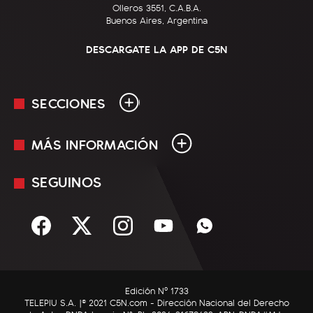
Olleros 3551, C.A.B.A.
Buenos Aires, Argentina
DESCARGATE LA APP DE C5N
SECCIONES
MÁS INFORMACIÓN
En Vivo
Minuto Uno
SEGUINOS
Mediakit
Política
Términos y condiciones
Sociedad
Rss
Economía
Enfoque
Edición Nº 1733
C5N Autos
TELEPIU S.A. |© 2021 C5N.com - Dirección Nacional del Derecho