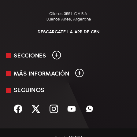
Olleros 3551, C.A.B.A.
Buenos Aires, Argentina
DESCARGATE LA APP DE C5N
SECCIONES
MÁS INFORMACIÓN
En Vivo
Minuto Uno
SEGUINOS
Mediakit
Política
Términos y condiciones
Sociedad
Rss
Economía
Enfoque