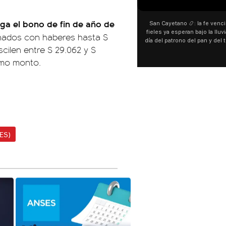
aga el bono de fin de año de
San Cayetano 📿: la fe venci
fieles ya esperan bajo la lluvi
ionados con haberes hasta $
día del patrono del pan y del 
cilen entre $ 29.062 y $
personas acampan en Liniers
y pedir. 🎙️ @bernard
timo monto.
ES)