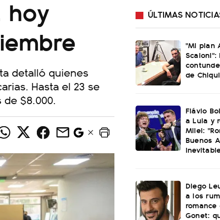
, hoy
ÚLTIMAS NOTICIA
ciembre
"Mi plan 
Scaloni": 
contunde
a detalló quienes
de Chiqui
arias. Hasta el 23 se
 de $8.000.
Flávio Bo
a Lula y 
Milei: "R
Buenos A
inevitabl
Diego Le
a los ru
romance 
Gonet: qu