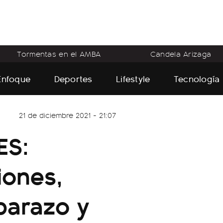
Tormentas en el AMBA
Candela Arizaga
Enfoque
Deportes
Lifestyle
Tecnología
21 de diciembre 2021 - 21:07
ES:
iones,
barazo y