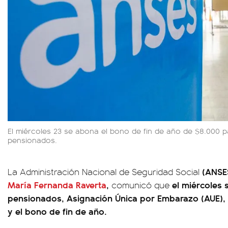
El miércoles 23 se abona el bono de fin de año de $8.000 pa
pensionados.
(ANSE
La Administración Nacional de Seguridad Social
María Fernanda Raverta
,
el miércoles 
comunicó que
pensionados, Asignación Única por Embarazo (AUE),
y el bono de fin de año.