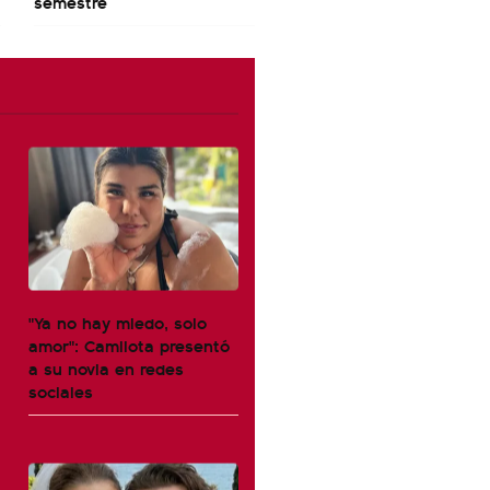
semestre
"Ya no hay miedo, solo
amor": Camilota presentó
a su novia en redes
sociales