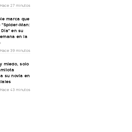
Hace 27 minutos
ble marca que
 "Spider-Man:
 Día" en su
semana en la
a
Hace 39 minutos
y miedo, solo
amilota
a su novia en
iales
Hace 43 minutos