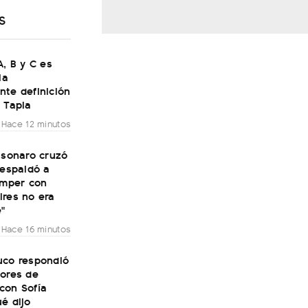
S
A, B y C es
la
nte definición
 Tapia
Hace 12 minutos
lsonaro cruzó
respaldó a
omper con
ires no era
e"
Hace 16 minutos
uco respondió
mores de
con Sofía
é dijo