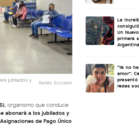
La increí
consiguió
Un Nuevo
primera 
Argentin
"Ya no ha
amor": C
presentó 
ra jubilados y
Redes Sociales
redes soc
S),
organismo que conduce
se abonará a los jubilados y
 Asignaciones de Pago Único