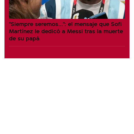
"Siempre seremos...": el mensaje que Sofi
Martínez le dedicó a Messi tras la muerte
de su papá