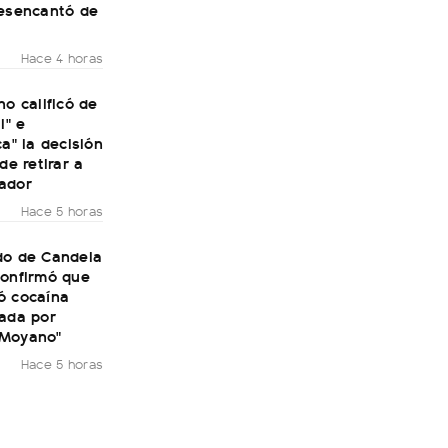
desencantó de
Hace 4 horas
no calificó de
l" e
ca" la decisión
de retirar a
ador
Hace 5 horas
do de Candela
confirmó que
ó cocaína
rada por
 Moyano"
Hace 5 horas