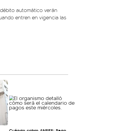
 débito automático verán
uando entren en vigencia las
Cuándo cobro ANSES: Pago