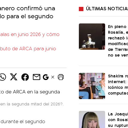
anero confirmó una
ÚLTIMAS NOTICIA
ado para el segundo
En pleno
Rosalía, 
alas en junio 2026 y cómo
rechazó l
modificac
ibuto de ARCA para junio
de Tierra
no se ve
Shakira 
internet:
icónico 
computa
en la segunda mitad del 2026?.
La Joaqu
con Rosal
n durante el segundo
su ruptu