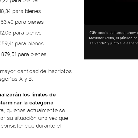
8,27 para bienes
18,34 para bienes
00:00
063,40 para bienes
12,05 para bienes
⭕En medio del tercer show de Rosalia en el
Movistar Arena, el público cantó “la patria no
059,41 para bienes
se vende” y junto a la española. El momento
ocurrió a dos días de la votación de la Ley de
.879,51 para bienes
Tierras.
mayor cantidad de inscriptos
egorías A y B.
ualizarán los límites de
eterminar la categoría
a, quienes actualmente se
ar su situación una vez que
inconsistencias durante el