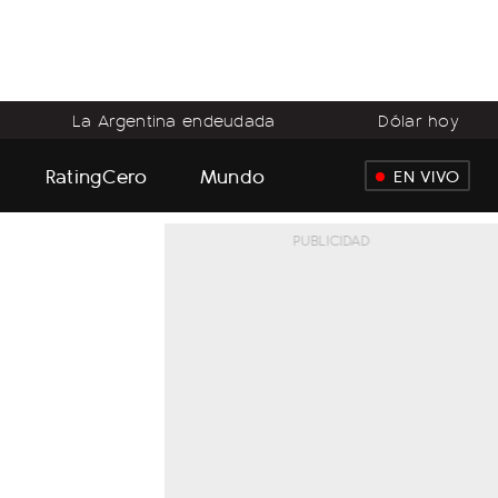
La Argentina endeudada
Dólar hoy
RatingCero
Mundo
EN VIVO