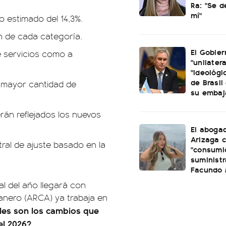
Ra: "Se 
mí"
 estimado del 14,3%.
n de cada categoría.
El Gobier
 servicios como a
"unilatera
"ideológi
de Brasil 
 mayor cantidad de
su embaj
án reflejados los nuevos
El aboga
Arizaga 
ral de ajuste basado en la
"consumi
suminist
Facundo
al del año llegará con
anero (ARCA) ya trabaja en
les son los cambios que
el 2026?