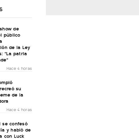
S
 show de
el público
a
ión de la Ley
s: "La patria
nde"
Hace 4 horas
rompió
 recreó su
meme de la
dora
Hace 4 horas
i se confesó
ía y habló de
ra con Luck