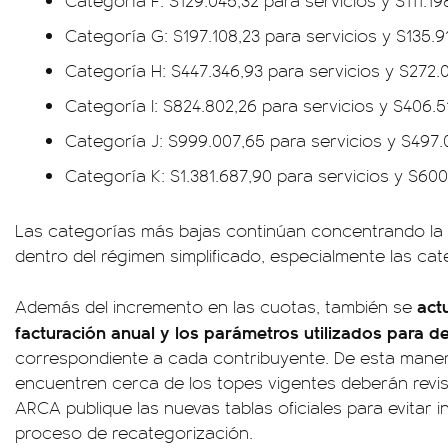
Categoría F: $129.045,32 para servicios y $111.19
Categoría G: $197.108,23 para servicios y $135.9
Categoría H: $447.346,93 para servicios y $272.
Categoría I: $824.802,26 para servicios y $406.5
Categoría J: $999.007,65 para servicios y $497.
Categoría K: $1.381.687,90 para servicios y $600
Las categorías más bajas continúan concentrando la 
dentro del régimen simplificado, especialmente las cat
act
Además del incremento en las cuotas, también se
facturación anual y los parámetros utilizados para d
correspondiente a cada contribuyente. De esta maner
encuentren cerca de los topes vigentes deberán revis
ARCA publique las nuevas tablas oficiales para evitar 
proceso de recategorización.