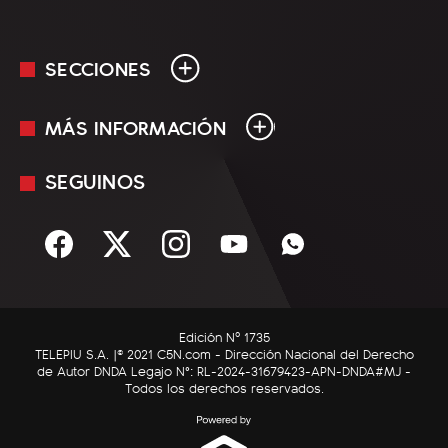
SECCIONES
MÁS INFORMACIÓN
En Vivo
Minuto Uno
SEGUINOS
Mediakit
Política
Términos y condiciones
Sociedad
Rss
Economía
Enfoque
Edición Nº 1735
C5N Autos
TELEPIU S.A. |© 2021 C5N.com - Dirección Nacional del Derecho
de Autor DNDA Legajo N°: RL-2024-31679423-APN-DNDA#MJ -
RatingCero
Todos los derechos reservados.
Deportes