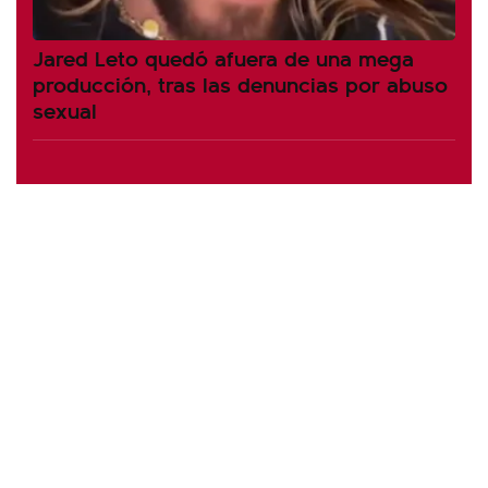
Jared Leto quedó afuera de una mega
producción, tras las denuncias por abuso
sexual