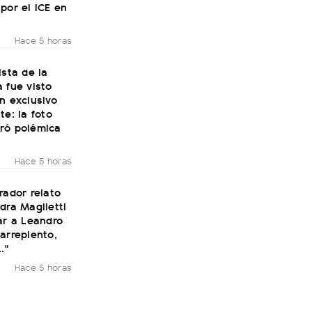
por el ICE en
Hace 5 horas
ista de la
 fue visto
n exclusivo
te: la foto
ró polémica
Hace 5 horas
rador relato
dra Maglietti
ar a Leandro
arrepiento,
."
Hace 5 horas