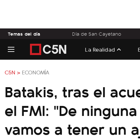
Temas del día
Día de San Cayetano
La Realidad
C5N >
ECONOMÍA
Batakis, tras el ac
el FMI: "De ningun
vamos a tener un a