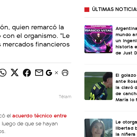
ÚLTIMAS NOTICIA
ión, quien remarcó la
Argentin
 con el organismo. "Le
mundo an
un ingeni
os mercados financieros
historia 
de Just 
El golazo
ante Rosa
la clavó 
de canch
Télam
María lo f
acuerdo técnico entre
có el
Le otorga
, luego de que se hayan
libertad 
os.
la niñera