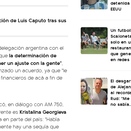
detenida 
EEUU
ación de Luis Caputo tras sus
Un futbol
Scaloneta
solo en u
restauran
delegación argentina con el
que gene
la determinación de
rque
en redes
r un ajuste con la gente"
,
anzado un acuerdo, ya que "le
 financieros de acá a fin de
El desgar
de Alejan
al record
Rud: "Me 
no sabía..
rcó, en diálogo con AM 750,
Kristalina Georgieva
erente es
 en parte del país: "Había
mente hay una sequía que