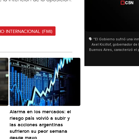
01:05
01:29
O INTERNACIONAL (FMI)
🗣️ "El Gobierno sufrió una inmensa derrota" 🎙️
San Cayetano: Jorge García Cu
Axel Kicillof, gobernador de la Provincia de
miles de peregrinos en Liniers
Buenos Aires, caracterizó el proyecto de Ley
de Buenos Aires destacó la fo
de Inviolabilidad de la Propiedad Privada
multitud de peregrinos que ac
como "una lista sábana con temas nefastos"
agua y soportó las bajas tempe
y destacó "la movilización popular". 📌 La
últimos días: "Son dificultade
declaración fue desde el santuario de San
ser superadas por la fe". @be
Cayetano, donde también advirtió que "la
sociedad no solo sufre porque no llega sino
que también está endeudada".
Alarma en los mercados: el
riesgo país volvió a subir y
las acciones argentinas
sufrieron su peor semana
desde mayo