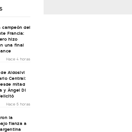
S
a campeón del
te Francia:
ero hizo
en una final
Dance
Hace 4 horas
 de Aldosivi
rio Central:
desde mitad
a y Ángel Di
elicitó
Hace 5 horas
ron la
bajo fianza a
 argentina