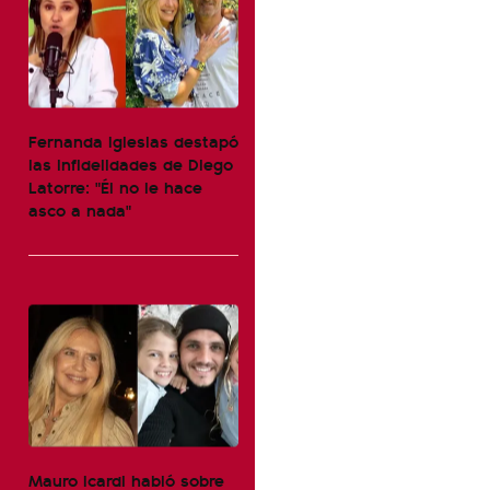
Fernanda Iglesias destapó
las infidelidades de Diego
Latorre: "Él no le hace
asco a nada"
Mauro Icardi habló sobre