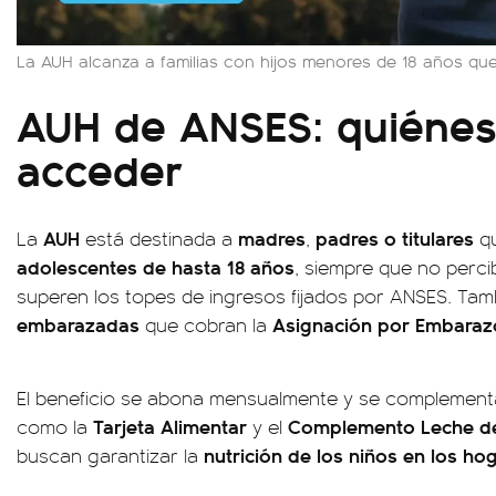
La AUH alcanza a familias con hijos menores de 18 años que
AUH de ANSES: quiéne
acceder
AUH
madres
padres o titulares
La
está destinada a
,
qu
adolescentes de hasta
18 años
, siempre que no percib
superen los topes de ingresos fijados por ANSES. Tam
embarazadas
Asignación por Embara
que cobran la
El beneficio se abona mensualmente y se complementa
Tarjeta Alimentar
Complemento Leche del
como la
y el
nutrición de los niños en los h
buscan garantizar la