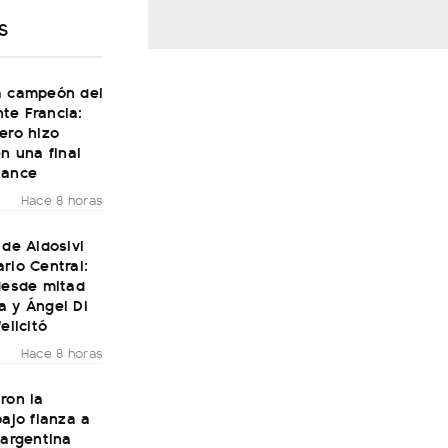
S
a campeón del
te Francia:
ero hizo
en una final
Dance
Hace 8 horas
 de Aldosivi
rio Central:
desde mitad
a y Ángel Di
elicitó
Hace 8 horas
ron la
bajo fianza a
 argentina