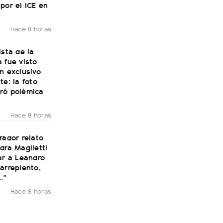
por el ICE en
Hace 8 horas
ista de la
 fue visto
n exclusivo
te: la foto
ró polémica
Hace 8 horas
rador relato
dra Maglietti
ar a Leandro
arrepiento,
."
Hace 8 horas