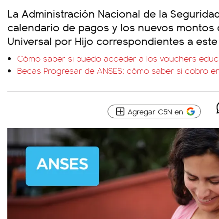
La Administración Nacional de la Seguridad
calendario de pagos y los nuevos montos 
Universal por Hijo correspondientes a este
Cómo saber si puedo acceder a los vouchers educ
Becas Progresar de ANSES: cómo saber si cobro e
Agregar C5N en