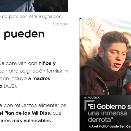
 no perciben otra asignación.
Freepik
s pueden
niños y
e convivan con
an otra asignación familiar ni
madres
bién incluye a
zo
(AUE).
 con refuerzos alimentarios,
 Plan de los Mil Días
, que
ogares más vulnerables
.