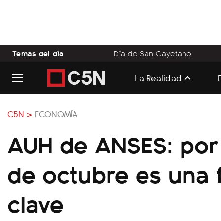
Temas del día
Día de San Cayetano
La Realidad
C5N >
ECONOMÍA
AUH de ANSES: por 
de octubre es una 
clave