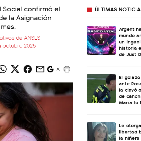
 Social confirmó el
ÚLTIMAS NOTICIA
de la Asignación
 mes.
Argentin
mundo an
ativos de ANSES
un ingeni
n octubre 2025
historia 
de Just 
El golazo
ante Rosa
la clavó 
de canch
María lo f
Le otorga
libertad 
la niñera