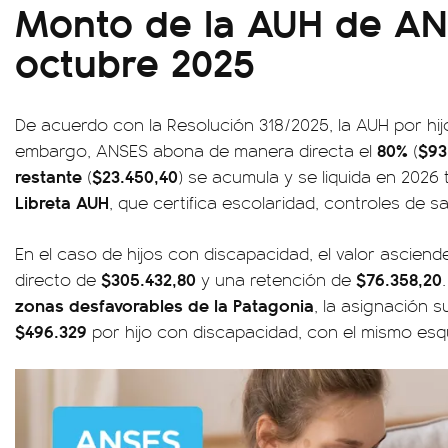
Monto de la AUH de A
octubre 2025
De acuerdo con la Resolución 318/2025, la AUH por h
80%
$93
embargo, ANSES abona de manera directa el
(
restante
$23.450,40
(
) se acumula y se liquida en 2026 
Libreta AUH
, que certifica escolaridad, controles de s
En el caso de hijos con discapacidad, el valor asciend
$305.432,80
$76.358,20
directo de
y una retención de
zonas desfavorables de la Patagonia
, la asignación 
$496.329
por hijo con discapacidad, con el mismo esq